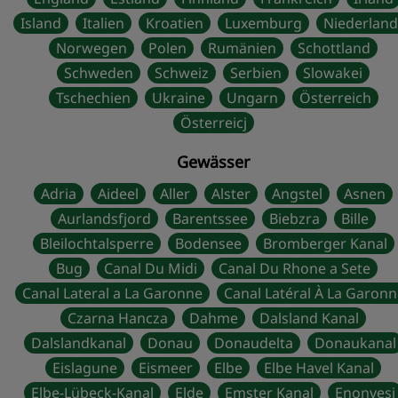
Island
Italien
Kroatien
Luxemburg
Niederlan
Norwegen
Polen
Rumänien
Schottland
Schweden
Schweiz
Serbien
Slowakei
Tschechien
Ukraine
Ungarn
Österreich
Österreicj
Gewässer
Adria
Aideel
Aller
Alster
Angstel
Asnen
Aurlandsfjord
Barentssee
Biebzra
Bille
Bleilochtalsperre
Bodensee
Bromberger Kanal
Bug
Canal Du Midi
Canal Du Rhone a Sete
Canal Lateral a La Garonne
Canal Latéral À La Garonn
Czarna Hancza
Dahme
Dalsland Kanal
Dalslandkanal
Donau
Donaudelta
Donaukanal
Eislagune
Eismeer
Elbe
Elbe Havel Kanal
Elbe-Lübeck-Kanal
Elde
Emster Kanal
Enonvesi