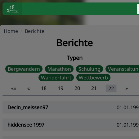
Home
/
Berichte
Berichte
Typen
Bergwandern
Marathon
Schulung
Veranstaltun
Wanderfahrt
Wettbewerb
««
«
18
19
20
21
»
22
Decin_meissen97
01.01.199
hiddensee 1997
01.01.199