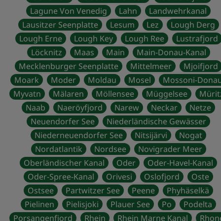
Lagune Von Venedig
Lahn
Landwehrkanal
Lausitzer Seenplatte
Lesum
Lez
Lough Derg
Lough Erne
Lough Key
Lough Ree
Lustrafjord
Löcknitz
Maas
Main
Main-Donau-Kanal
Mecklenburger Seenplatte
Mittelmeer
Mjoifjord
Moark
Moder
Moldau
Mosel
Mossoni-Dona
Myvatn
Mälaren
Möllensee
Müggelsee
Mürit
Naab
Naeröyfjord
Narew
Neckar
Netze
Neuendorfer See
Niederländische Gewässer
Niederneuendorfer See
Nitsijärvi
Nogat
Nordatlantik
Nordsee
Novigrader Meer
Oberländischer Kanal
Oder
Oder-Havel-Kanal
Oder-Spree-Kanal
Orivesi
Oslofjord
Oste
Ostsee
Partwitzer See
Peene
Phyhäselkä
Pielinen
Pielisjoki
Plauer See
Po
Podelta
Porsangenfjord
Rhein
Rhein Marne Kanal
Rhon