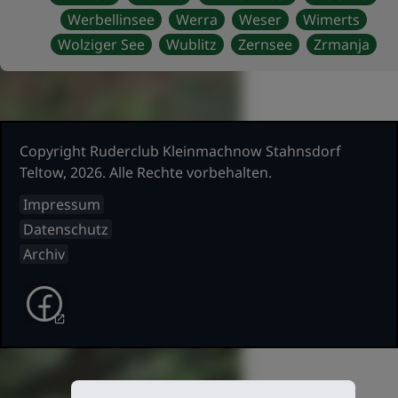
Werbellinsee
Werra
Weser
Wimerts
Wolziger See
Wublitz
Zernsee
Zrmanja
Copyright Ruderclub Kleinmachnow Stahnsdorf
Teltow, 2026. Alle Rechte vorbehalten.
Impressum
Datenschutz
Archiv