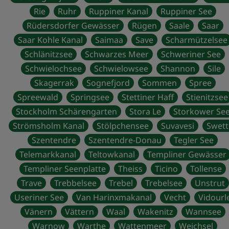
Rie
Ruhr
Ruppiner Kanal
Ruppiner See
Rüdersdorfer Gewässer
Rügen
Saale
Saar
Saar Kohle Kanal
Saimaa
Save
Scharmützelsee
Schlänitzsee
Schwarzes Meer
Schweriner See
Schwielochsee
Schwielowsee
Shannon
Sile
Skagerrak
Sognefjord
Sommen
Spree
Spreewald
Springsee
Stettiner Haff
Stienitzsee
Stockholm Schärengarten
Stora Le
Storkower Se
Strömsholm Kanal
Stölpchensee
Suvavesi
Swett
Szentendre
Szentendre-Donau
Tegler See
Telemarkkanal
Teltowkanal
Templiner Gewässer
Templiner Seenplatte
Theiss
Ticino
Tollense
Trave
Trebbelsee
Trebel
Trebelsee
Unstrut
Useriner See
Van Harinxmakanal
Vecht
Vidourl
Vänern
Vättern
Waal
Wakenitz
Wannsee
Warnow
Warthe
Wattenmeer
Weichsel