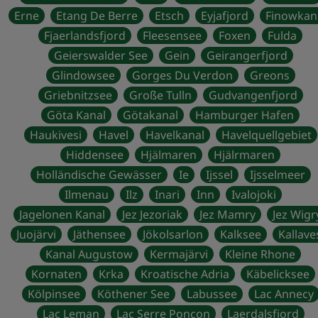
Erne
Etang De Berre
Etsch
Eyjafjord
Finowkan
Fjaerlandsfjord
Fleesensee
Foxen
Fulda
Geierswalder See
Gein
Geirangerfjord
Glindowsee
Gorges Du Verdon
Greons
Griebnitzsee
Große Tulln
Gudvangenfjord
Göta Kanal
Götakanal
Hamburger Hafen
Haukivesi
Havel
Havelkanal
Havelquellgebiet
Hiddensee
Hjälmaren
Hjälrmaren
Holländische Gewässer
Ie
Ijssel
Ijsselmeer
Ilmenau
Ilz
Inari
Inn
Ivalojoki
Jagelonen Kanal
Jez Jezoriak
Jez Mamry
Jez Wigr
Juojärvi
Jäthensee
Jökolsarlon
Kalksee
Kallave
Kanal Augustow
Kermajärvi
Kleine Rhone
Kornaten
Krka
Kroatische Adria
Käbelicksee
Kölpinsee
Köthener See
Labussee
Lac Annecy
Lac Leman
Lac Serre Poncon
Laerdalsfjord