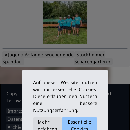
« Jugend Anfängerwochenende
Stockholmer
Spandau
Schärengarten »
Auf dieser Website nutzen
wir nur essentielle Cookies.
Copyright Ruderclub Kleinmachnow Stahnsdorf
Diese erlauben den Nutzern
Teltow, 2026. Alle Rechte vorbehalten.
eine bessere
Nutzungserfahrung.
Impressum
Datenschutz
Mehr
Essentielle
Archiv
erfahren
Cookies