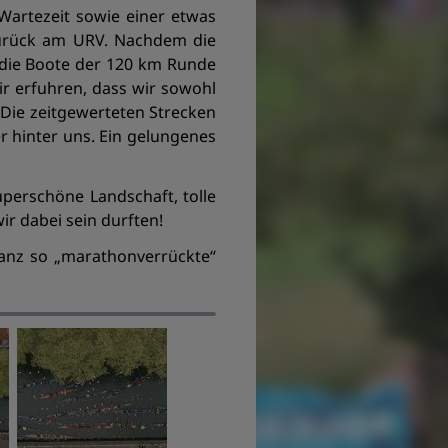
Wartezeit sowie einer etwas
zurück am URV. Nachdem die
 die Boote der 120 km Runde
r erfuhren, dass wir sowohl
 Die zeitgewerteten Strecken
er hinter uns. Ein gelungenes
perschöne Landschaft, tolle
r dabei sein durften!
 ganz so „marathonverrückte“