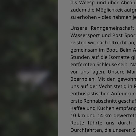
bis Weesp und über Abcoude
zudem die Möglichkeit aufg
zu erhöhen – dies nahmen j
Unsere Renngemeinschaft 
Wassersport und Post Sport
reisten wir nach Utrecht an
gemeinsam im Boot. Beim Ab
Stunden auf die Isomatte gi
entfernten Schleuse sein. Na
vor uns lagen. Unsere Ma
überholen. Mit den gewohn
uns auf der Vecht stetig in
enthusiastischen Anfeuerung
erste Rennabschnitt geschaf
Kaffee und Kuchen empfange
10 km und 14 km gewertete 
Route führte uns durch d
Durchfahrten, die unseren S