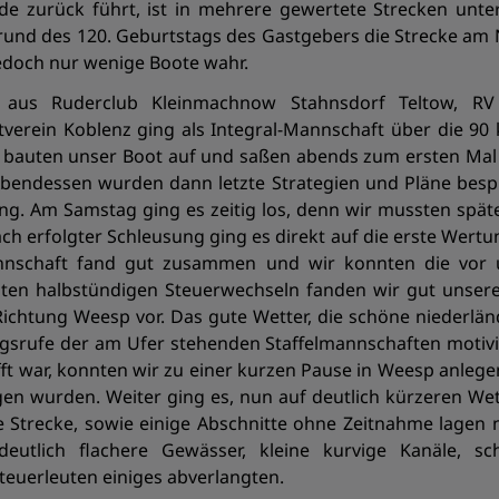
 zurück führt, ist in mehrere gewertete Strecken untert
rund des 120. Geburtstags des Gastgebers die Strecke am
edoch nur wenige Boote wahr.
aus Ruderclub Kleinmachnow Stahnsdorf Teltow, RV 
verein Koblenz ging als Integral-Mannschaft über die 90 
, bauten unser Boot auf und saßen abends zum ersten Mal 
endessen wurden dann letzte Strategien und Pläne besp
ng. Am Samstag ging es zeitig los, denn wir mussten spät
ch erfolgter Schleusung ging es direkt auf die erste Wertu
nnschaft fand gut zusammen und wir konnten die vor u
ten halbstündigen Steuerwechseln fanden wir gut unser
 Richtung Weesp vor. Das gute Wetter, die schöne niederlän
srufe der am Ufer stehenden Staffelmannschaften motivier
ft war, konnten wir zu einer kurzen Pause in Weesp anlegen
n wurden. Weiter ging es, nun auf deutlich kürzeren We
Strecke, sowie einige Abschnitte ohne Zeitnahme lagen no
eutlich flachere Gewässer, kleine kurvige Kanäle, s
teuerleuten einiges abverlangten.