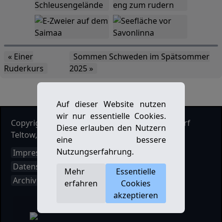
« Einer
Sommen Schweden im Spätsommer
Ruderkurs
2025 »
Auf dieser Website nutzen
wir nur essentielle Cookies.
Copyright Ruderclub Kleinmachnow Stahnsdorf
Diese erlauben den Nutzern
Teltow, 2026. Alle Rechte vorbehalten.
eine bessere
Nutzungserfahrung.
Impressum
Datenschutz
Mehr
Essentielle
Archiv
erfahren
Cookies
akzeptieren