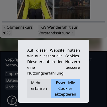
« Obmannskurs
KW Wanderfahrt zur
2025
Vorstandssitzung »
Auf dieser Website nutzen
wir nur essentielle Cookies.
Copyright Ruderclub Kleinmachnow Stahnsdorf
Diese erlauben den Nutzern
Teltow, 2026. Alle Rechte vorbehalten.
eine bessere
Nutzungserfahrung.
Impressum
Datenschutz
Mehr
Essentielle
Archiv
erfahren
Cookies
akzeptieren