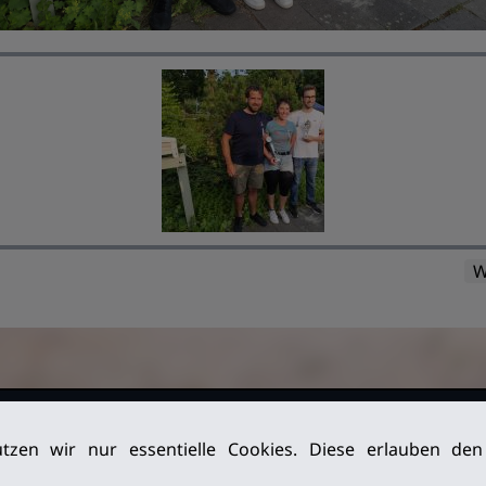
W
026. Alle
Impressum
tzen wir nur essentielle Cookies. Diese erlauben de
Datenschutz