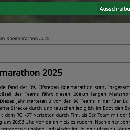
Ausschreib
den-Roeimarathon 2025
imarathon 2025
e fand der 39. Elfsteden Roeimarathon statt. Insgesa
roßteil der Teams fährt diesen 208km langen Marathon
ieses Jahr starteten 3 von den 98 Teams in der “3er Bull
amte Strecke durch und tauschen lediglich im Boot den S
t dem RC KST, vertreten durch Tim, als 3er Team mit der
ag um 20:08 Uhr. Von da an hieß es rudern. Nach einer seh
berstanden zu haben und wieder im Hellen rudern zu könne