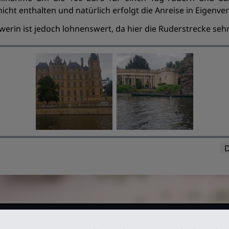
cht enthalten und natürlich erfolgt die Anreise in Eigenv
erin ist jedoch lohnenswert, da hier die Ruderstrecke sehr
D
026. Alle
Impressum