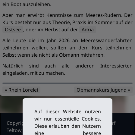
ein Boot auszuleihen.
Aber man erwirbt Kenntnisse zum Meeres-Rudern. Der
Kurs besteht nur aus Theorie, Praxis im Sommer auf der
Ostsee
, oder im Herbst auf der
Adria
Alle Leute die im Jahr 2026 an Meereswanderfahrten
teilnehmen wollen, sollten an dem Kurs teilnehmen.
Selbst wenn sie nicht als Obmann mitfahren.
Natürlich sind auch alle anderen Interessierten
eingeladen, mit zu machen.
« Rhein Lorelei
Obmannskurs Jugend »
Auf dieser Website nutzen
wir nur essentielle Cookies.
Copyright Ruderclub Kleinmachnow Stahnsdorf
Diese erlauben den Nutzern
Teltow, 2026. Alle Rechte vorbehalten.
eine bessere