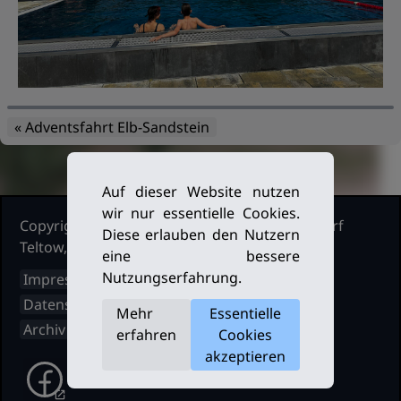
« Adventsfahrt Elb-Sandstein
Auf dieser Website nutzen
wir nur essentielle Cookies.
Copyright Ruderclub Kleinmachnow Stahnsdorf
Diese erlauben den Nutzern
Teltow, 2026. Alle Rechte vorbehalten.
eine bessere
Nutzungserfahrung.
Impressum
Datenschutz
Mehr
Essentielle
Archiv
erfahren
Cookies
akzeptieren